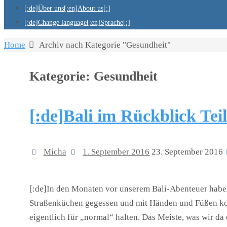
[:de]Über uns[:en]About us[:]
[:de]Change language[:en]Sprache[:]
Home
Archiv nach Kategorie "Gesundheit"
Kategorie:
Gesundheit
[:de]Bali im Rückblick Tei
Micha
1. September 2016
23. September 2016
[:de]In den Monaten vor unserem Bali-Abenteuer haben
Straßenküchen gegessen und mit Händen und Füßen ko
eigentlich für „normal“ halten. Das Meiste, was wir da