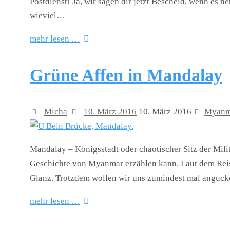
Postdienst! Ja, wir sagen dir jetzt Bescheid, wenn es neu
wieviel…
mehr lesen …
Grüne Affen in Mandalay
Micha
10. März 2016
10. März 2016
Myanm
Mandalay – Königsstadt oder chaotischer Sitz der Mili
Geschichte von Myanmar erzählen kann. Laut dem Reise
Glanz. Trotzdem wollen wir uns zumindest mal anguc
mehr lesen …