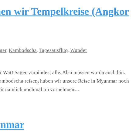
iehen wir Tempelkreise (Angkor
uer
,
Kambodscha
,
Tagesausflug
,
Wunder
 Wat! Sagen zumindest alle. Also müssen wir da auch hin.
Kambodscha reisen, haben wir unsere Reise in Myanmar noch
n wir nämlich nochmal im vornehmen…
anmar