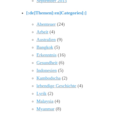
September 2015
[:de]Themen[:en]Categories[:]
Abenteuer
(24)
Arbeit
(4)
Australien
(9)
Bangkok
(5)
Erkenntnis
(16)
Gesundheit
(6)
Indonesien
(5)
Kambodscha
(2)
lebendige Geschichte
(4)
Lyrik
(2)
Malaysia
(4)
Myanmar
(8)