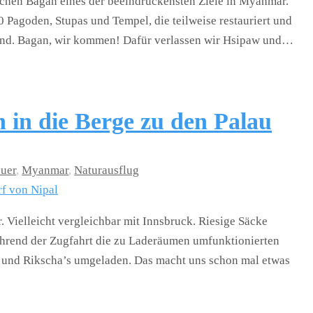
dtchen Bagan eines der beeindruckensten Ziele in Myanmar.
 Pagoden, Stupas und Tempel, die teilweise restauriert und
 sind. Bagan, wir kommen! Dafür verlassen wir Hsipaw und…
in die Berge zu den Palau
uer
,
Myanmar
,
Naturausflug
. Vielleicht vergleichbar mit Innsbruck. Riesige Säcke
hrend der Zugfahrt die zu Laderäumen umfunktionierten
und Rikscha’s umgeladen. Das macht uns schon mal etwas