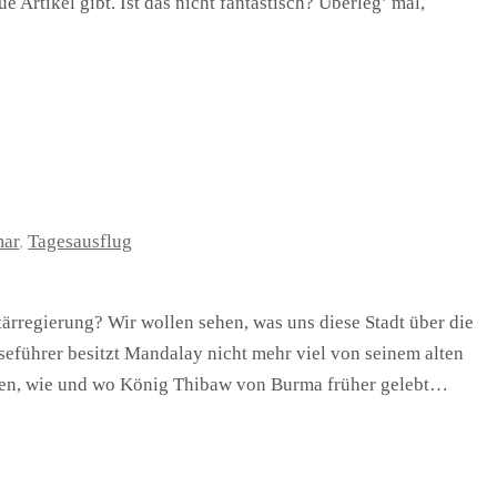
e Artikel gibt. Ist das nicht fantastisch? Überleg’ mal,
ar
,
Tagesausflug
tärregierung? Wir wollen sehen, was uns diese Stadt über die
führer besitzt Mandalay nicht mehr viel von seinem alten
ken, wie und wo König Thibaw von Burma früher gelebt…