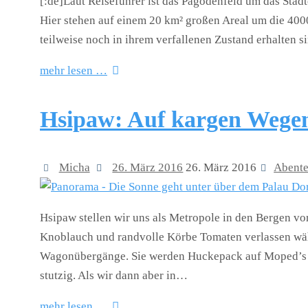
[:de]Laut Reiseführer ist das Pagodenfeld um das Stä
Hier stehen auf einem 20 km² großen Areal um die 4000
teilweise noch in ihrem verfallenen Zustand erhalten
mehr lesen …
Hsipaw: Auf kargen Wegen 
Micha
26. März 2016
26. März 2016
Abente
Hsipaw stellen wir uns als Metropole in den Bergen vor
Knoblauch und randvolle Körbe Tomaten verlassen wä
Wagonübergänge. Sie werden Huckepack auf Moped’s 
stutzig. Als wir dann aber in…
mehr lesen …