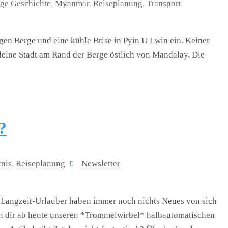
ige Geschichte
,
Myanmar
,
Reiseplanung
,
Transport
egen Berge und eine kühle Brise in Pyin U Lwin ein. Keiner
 kleine Stadt am Rand der Berge östlich von Mandalay. Die
?
tnis
,
Reiseplanung
Newsletter
Langzeit-Urlauber haben immer noch nichts Neues von sich
eren dir ab heute unseren *Trommelwirbel* halbautomatischen