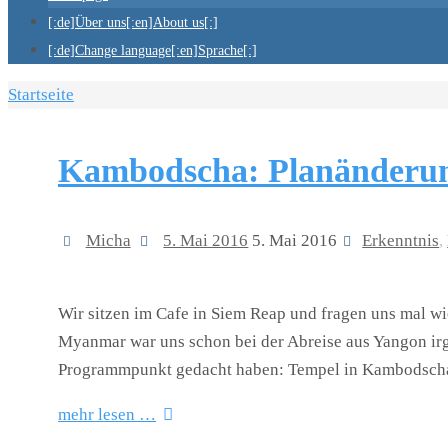
[:de]Über uns[:en]About us[:]
[:de]Change language[:en]Sprache[:]
Startseite
Kambodscha: Planänderu
Micha
5. Mai 2016
5. Mai 2016
Erkenntnis
,
Wir sitzen im Cafe in Siem Reap und fragen uns mal wi
Myanmar war uns schon bei der Abreise aus Yangon ir
Programmpunkt gedacht haben: Tempel in Kambodscha. 
mehr lesen …